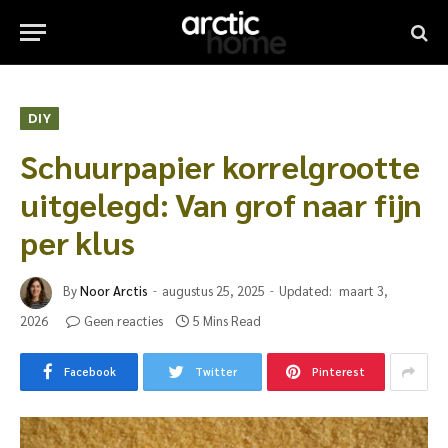
DIY
Schuurpapier korrelgrootte
uitgelegd: Van grof naar fijn
per klus
By
Noor Arctis
augustus 25, 2025
Updated:
maart 3,
2026
Geen reacties
5 Mins Read
Facebook
Twitter
Pinterest