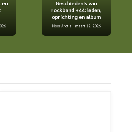
k en
Geschiedenis van
t
rockband +44: leden,
oprichting en album
2026
Noor Arctis
maart 12, 2026