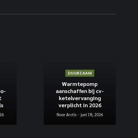
DUURZAAM
Warmtepomp
io-
aanschaffen bij cv-
t
ketelvervanging
ls
verplicht in 2026
026
Noor Arctis
juni 18, 2026