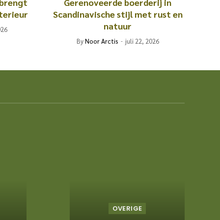
 brengt
Gerenoveerde boerderij in
terieur
Scandinavische stijl met rust en
natuur
026
By
Noor Arctis
juli 22, 2026
OVERIGE