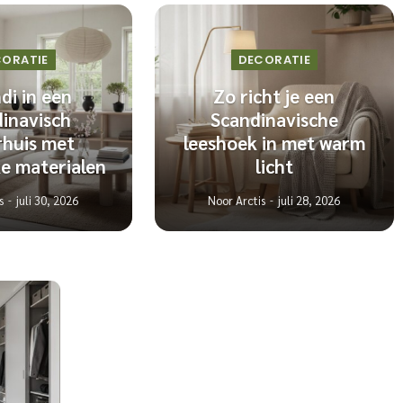
CORATIE
DECORATIE
di in een
Zo richt je een
inavisch
Scandinavische
huis met
leeshoek in met warm
ke materialen
licht
s
juli 30, 2026
Noor Arctis
juli 28, 2026