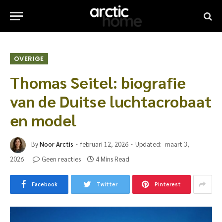
OVERIGE
Thomas Seitel: biografie
van de Duitse luchtacrobaat
en model
By
Noor Arctis
februari 12, 2026
Updated:
maart 3,
2026
Geen reacties
4 Mins Read
Facebook
Twitter
Pinterest