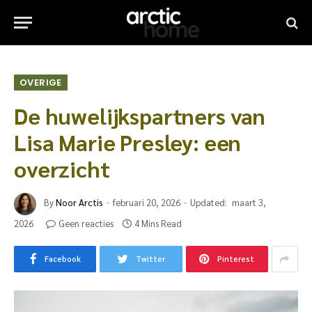
OVERIGE
De huwelijkspartners van
Lisa Marie Presley: een
overzicht
By
Noor Arctis
februari 20, 2026
Updated:
maart 3,
2026
Geen reacties
4 Mins Read
Facebook
Twitter
Pinterest