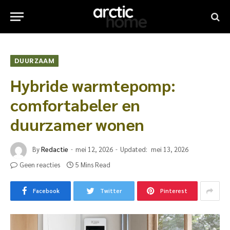
DUURZAAM
Hybride warmtepomp:
comfortabeler en
duurzamer wonen
By
Redactie
mei 12, 2026
Updated:
mei 13, 2026
Geen reacties
5 Mins Read
Facebook
Twitter
Pinterest