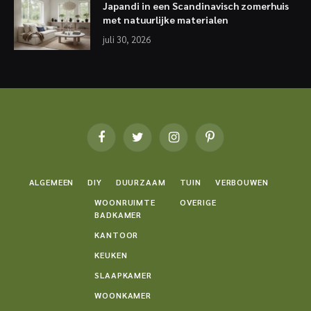
Japandi in een Scandinavisch zomerhuis
met natuurlijke materialen
juli 30, 2026
Facebook
Twitter
Instagram
Pinterest
ALGEMEEN
DIY
DUURZAAM
TUIN
VERBOUWEN
WOONRUIMTE
OVERIGE
BADKAMER
KANTOOR
KEUKEN
SLAAPKAMER
WOONKAMER