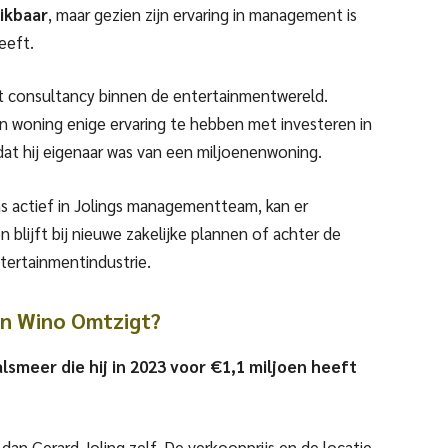
ikbaar
, maar gezien zijn ervaring in management is
eeft.
t consultancy binnen de entertainmentwereld.
ijn woning enige ervaring te hebben met investeren in
t dat hij eigenaar was van een miljoenenwoning.
 actief in Jolings managementteam, kan er
blijft bij nieuwe zakelijke plannen of achter de
ntertainmentindustrie.
an Wino Omtzigt?
alsmeer die hij in 2023 voor €1,1 miljoen heeft
n Gerard Joling zelf. De verkoopprijs en de locatie