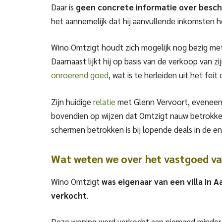
Daar is
geen concrete informatie over besch
het aannemelijk dat hij aanvullende inkomsten h
Wino Omtzigt houdt zich mogelijk nog bezig me
Daarnaast lijkt hij op basis van de verkoop van z
onroerend goed
, wat is te herleiden uit het fei
Zijn huidige
relatie
met Glenn Vervoort, eveneens
bovendien op wijzen dat Omtzigt nauw betrokken 
schermen betrokken is bij lopende deals in de e
Wat weten we over het vastgoed v
Wino Omtzigt
was eigenaar van een villa in A
verkocht
.
Deze woning werd verkocht aan niemand minder da