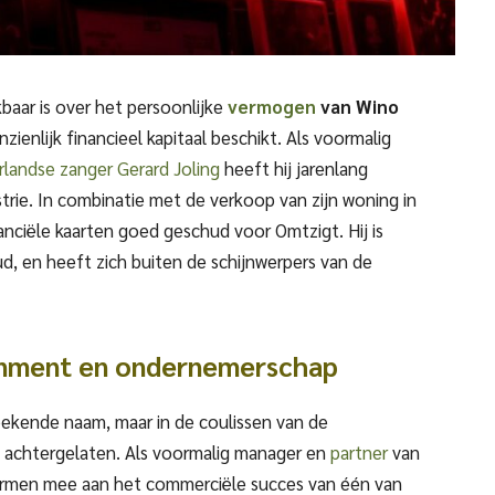
baar is over het persoonlijke
vermogen
van Wino
anzienlijk financieel kapitaal beschikt. Als voormalig
rlandse zanger
Gerard Joling
heeft hij jarenlang
rie. In combinatie met de verkoop van zijn woning in
nanciële kaarten goed geschud voor Omtzigt. Hij is
ud, en heeft zich buiten de schijnwerpers van de
inment en ondernemerschap
 bekende naam, maar in de coulissen van de
k achtergelaten. Als voormalig manager en
partner
van
chermen mee aan het commerciële succes van één van