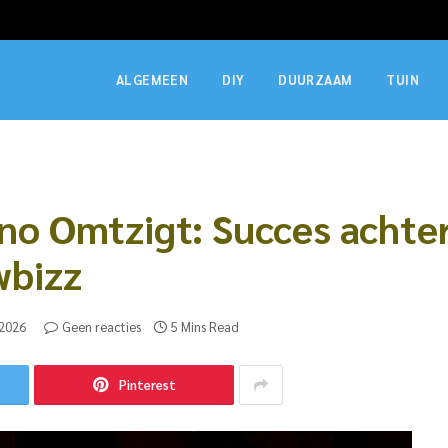
ALGEMEEN
DIY
DUURZAAM
TUIN
o Omtzigt: Succes achte
wbizz
 2026
Geen reacties
5 Mins Read
Pinterest