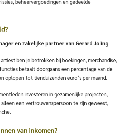
issies, beheervergoedingen en gedeelde
ld?
nager en zakelijke partner van Gerard Joling
.
rtiest ben je betrokken bij boekingen, merchandise,
 functies betaalt doorgaans een percentage van de
 kan oplopen tot tienduizenden euro’s per maand.
mentleden investeren in gezamenlijke projecten,
iet alleen een vertrouwenspersoon te zijn geweest,
nche.
onnen van inkomen?