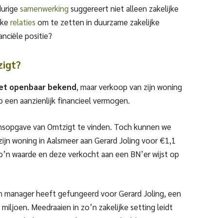
durige
samenwerking
suggereert niet alleen zakelijke
jke
relaties
om te zetten in duurzame zakelijke
anciële positie?
zigt?
iet openbaar bekend
, maar verkoop van zijn woning
p een aanzienlijk financieel vermogen.
gensopgave van Omtzigt te vinden. Toch kunnen we
zijn woning in Aalsmeer aan Gerard Joling voor €1,1
zo’n waarde en deze verkocht aan een BN’er wijst op
 en manager heeft gefungeerd voor Gerard Joling, een
iljoen. Meedraaien in zo’n zakelijke setting leidt